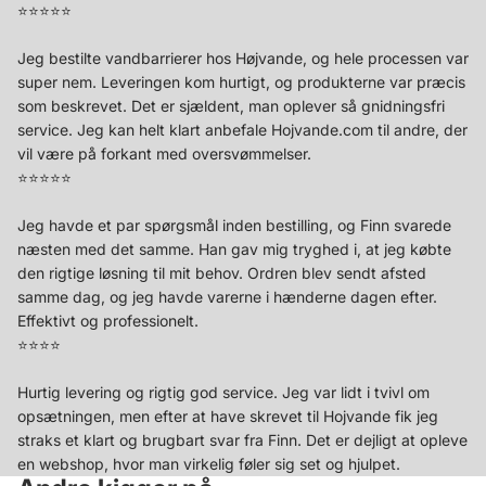
⭐️⭐️⭐️⭐️⭐️
Jeg bestilte vandbarrierer hos Højvande, og hele processen var
super nem. Leveringen kom hurtigt, og produkterne var præcis
som beskrevet. Det er sjældent, man oplever så gnidningsfri
service. Jeg kan helt klart anbefale Hojvande.com til andre, der
vil være på forkant med oversvømmelser.
⭐️⭐️⭐️⭐️⭐️
Jeg havde et par spørgsmål inden bestilling, og Finn svarede
næsten med det samme. Han gav mig tryghed i, at jeg købte
den rigtige løsning til mit behov. Ordren blev sendt afsted
samme dag, og jeg havde varerne i hænderne dagen efter.
Effektivt og professionelt.
⭐️⭐️⭐️⭐️
Hurtig levering og rigtig god service. Jeg var lidt i tvivl om
opsætningen, men efter at have skrevet til Hojvande fik jeg
straks et klart og brugbart svar fra Finn. Det er dejligt at opleve
en webshop, hvor man virkelig føler sig set og hjulpet.