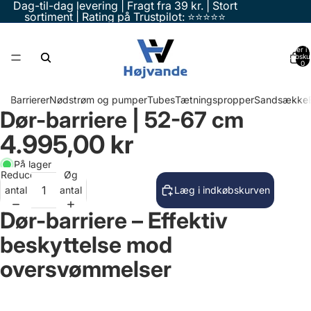
Dag-til-dag levering | Fragt fra 39 kr. | Stort
sortiment | Rating på Trustpilot: ⭐⭐⭐⭐⭐
Varer i a
indkøbsku
0
Barrierer
Nødstrøm og pumper
Tubes
Tætningspropper
Sandsække
Dør-barriere | 52-67 cm
4.995,00 kr
På lager
Reducer
Øg
antal
antal
Læg i indkøbskurven
Dør-barriere – Effektiv
beskyttelse mod
oversvømmelser