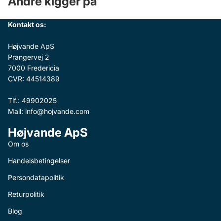
Andre kigger på
Kontakt os:
Højvande ApS
Prangervej 2
7000 Fredericia
CVR: 44514389
Tlf.: 49902025
Mail: info@hojvande.com
Højvande ApS
Om os
Handelsbetingelser
Persondatapolitik
Returpolitik
Blog