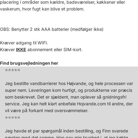
placering i områder som kældre, badeværelser, køkkener eller
vaskerum, hvor fugt kan blive et problem.
OBS: Benytter 2 stk AAA batterier (medfølger ikke)
Kræver adgang til WIFI.
Kræver
IKKE
abonnement eller SIM-kort.
Find brugsvejledningen her
⭐️⭐️⭐️⭐️⭐️
Jeg bestilte vandbarrierer hos Højvande, og hele processen var
super nem. Leveringen kom hurtigt, og produkterne var præcis
som beskrevet. Det er sjældent, man oplever så gnidningsfri
service. Jeg kan helt klart anbefale Hojvande.com til andre, der
vil være på forkant med oversvømmelser.
⭐️⭐️⭐️⭐️⭐️
Jeg havde et par spørgsmål inden bestilling, og Finn svarede
næsten med det samme. Han gav mig tryghed i, at jeg købte